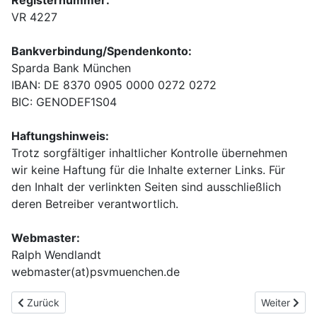
Registernummer:
VR 4227
Bankverbindung/Spendenkonto:
Sparda Bank München
IBAN: DE 8370 0905 0000 0272 0272
BIC: GENODEF1S04
Haftungshinweis:
Trotz sorgfältiger inhaltlicher Kontrolle übernehmen
wir keine Haftung für die Inhalte externer Links. Für
den Inhalt der verlinkten Seiten sind ausschließlich
deren Betreiber verantwortlich.
Webmaster:
Ralph Wendlandt
webmaster(at)psvmuenchen.de
Previous article: Sportarten
Next article
Zurück
Weiter