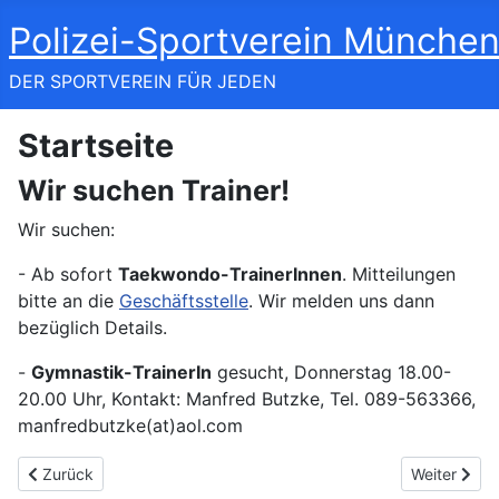
Polizei-Sportverein München
DER SPORTVEREIN FÜR JEDEN
Startseite
Wir suchen Trainer!
Wir suchen:
- Ab sofort
Taekwondo-TrainerInnen
. Mitteilungen
bitte an die
Geschäftsstelle
. Wir melden uns dann
bezüglich Details.
-
Gymnastik-TrainerIn
gesucht, Donnerstag 18.00-
20.00 Uhr, Kontakt: Manfred Butzke, Tel. 089-563366,
manfredbutzke(at)aol.com
Previous article: Öffnungszeiten der Geschäftsstelle
Next article:
Zurück
Weiter