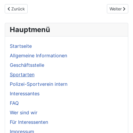
Previous article: Frauen Selbstverteidigung
Next article
Zurück
Weiter
Hauptmenü
Startseite
Allgemeine Informationen
Geschäftsstelle
Sportarten
Polizei-Sportverein intern
Interessantes
FAQ
Wer sind wir
Für Interessenten
Impressum